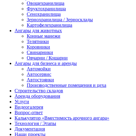
Овощехранилища
Фруктохранилища
Сенохранилища
Зернохранилища / Зерносклады
Картофелехранилища
Ангары для животных
Конные манежи
Телятники
Коровники
Свинарники
Овчарни / Кошарни
Ангары для бизнеса и аренды
Автомойки
Автосервис
Автостоянки
Производственные помещения и цеха
Строительство складов
Аренда оборудования
Услуги
Видеогалерея
Вопрос-ответ
Калькулятор «Вместимость арочного ангара»
Технология / Этапы
Документация
Наши проекты