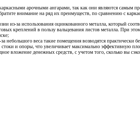
скаркасными арочными ангарами, так как они являются самым п
о обратите внимание на ряд их преимуществ, по сравнению с ка
розии из-за использования оцинкованного металла, который соот
товых креплений в пользу вальцевания листов металла. При это
ске;
за небольшого веса такие помещения возводятся практически бе
 стоки и опоры, что увеличивает максимально эффективную пло
одное вложение денежных средств, с учетом того, сколько вы сэ