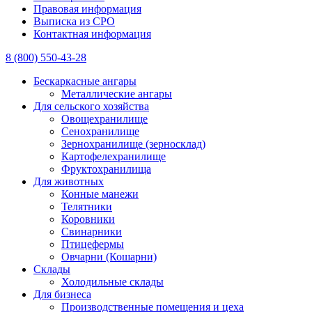
Правовая информация
Выписка из СРО
Контактная информация
8 (800) 550-43-28
Бескаркасные ангары
Металлические ангары
Для сельского хозяйства
Овощехранилище
Сенохранилище
Зернохранилище (зерносклад)
Картофелехранилище
Фруктохранилища
Для животных
Конные манежи
Телятники
Коровники
Свинарники
Птицефермы
Овчарни (Кошарни)
Склады
Холодильные склады
Для бизнеса
Производственные помещения и цеха