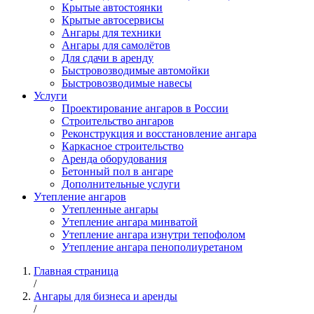
Крытые автостоянки
Крытые автосервисы
Ангары для техники
Ангары для самолётов
Для сдачи в аренду
Быстровозводимые автомойки
Быстровозводимые навесы
Услуги
Проектирование ангаров в России
Строительство ангаров
Реконструкция и восстановление ангара
Каркасное строительство
Аренда оборудования
Бетонный пол в ангаре
Дополнительные услуги
Утепление ангаров
Утепленные ангары
Утепление ангара минватой
Утепление ангара изнутри тепофолом
Утепление ангара пенополиуретаном
Главная страница
/
Ангары для бизнеса и аренды
/