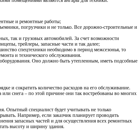
акими помещениями являются ангары для техники.
ентные и ремонтные работы;
ъемники, погрузчики и не только. Все дорожно-строительные и
ных, так и грузовых автомобилей. За счет возможности
цепы, трейлеры, запасные части и так далее;
ьшинство спецтехники необходимо в период межсезонья, то
емонта и технического обслуживания.
О оборудования. Оно должно быть утепленным, иметь подсобные
ядке и сократить количество расходов на его обслуживание.
 или снега – по этой причине они так востребованы во многих
ия. Опытный специалист будет учитывать не только
рывать. Например, если заказчик планирует проводить
анения запасных частей и для осуществления всех ремонтных
тать высоту и ширину здания.