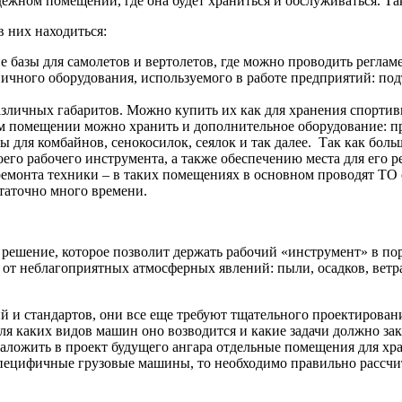
дежном помещении, где она будет храниться и обслуживаться. Т
в них находиться:
базы для самолетов и вертолетов, где можно проводить реглам
ичного оборудования, используемого в работе предприятий: под
азличных габаритов. Можно купить их как для хранения спортив
 помещении можно хранить и дополнительное оборудование: при
ны для комбайнов, сенокосилок, сеялок и так далее. Так как бол
его рабочего инструмента, а также обеспечению места для его р
 ремонта техники – в таких помещениях в основном проводят Т
статочно много времени.
решение, которое позволит держать рабочий «инструмент» в пор
т неблагоприятных атмосферных явлений: пыли, осадков, ветра
й и стандартов, они все еще требуют тщательного проектирован
ля каких видов машин оно возводится и какие задачи должно зак
аложить в проект будущего ангара отдельные помещения для хр
 специфичные грузовые машины, то необходимо правильно рассчи