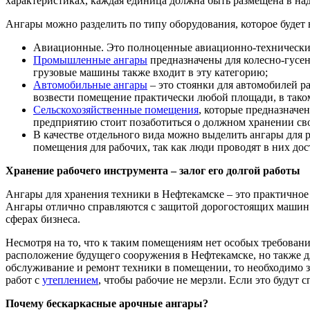
характеристиках, каждая единица должна быть размещена в на
Ангары можно разделить по типу оборудования, которое будет 
Авиационные. Это полноценные авиационно-технические 
Промышленные ангары
предназначены для колесно-гусен
грузовые машины также входит в эту категорию;
Автомобильные ангары
– это стоянки для автомобилей р
возвести помещение практически любой площади, в таком
Сельскохозяйственные помещения
, которые предназначе
предприятию стоит позаботиться о должном хранении сво
В качестве отдельного вида можно выделить ангары для
помещения для рабочих, так как люди проводят в них до
Хранение рабочего инструмента – залог его долгой работы
Ангары для хранения техники в Нефтекамске – это практичное 
Ангары отлично справляются с защитой дорогостоящих машин о
сферах бизнеса.
Несмотря на то, что к таким помещениям нет особых требовани
расположение будущего сооружения в Нефтекамске, но также д
обслуживание и ремонт техники в помещении, то необходимо з
работ с
утеплением
, чтобы рабочие не мерзли. Если это будут
Почему бескаркасные арочные ангары?